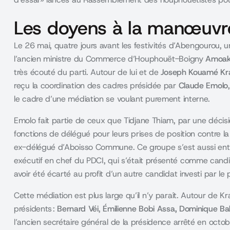
Les doyens à la manœuvr
Le 26 mai, quatre jours avant les festivités d’Abengourou, u
l’ancien ministre du Commerce d’
Houphouët-Boigny
Amoak
très écouté du parti. Autour de lui et de
Joseph Kouamé Kr
reçu la coordination des cadres présidée par
Claude Emolo
le cadre d’une médiation se voulant purement interne.
Emolo fait partie de ceux que
Tidjane Thiam
, par une décis
fonctions de délégué pour leurs prises de position contre l
ex-délégué d’Aboisso Commune. Ce groupe s’est aussi en
exécutif en chef du PDCI,
qui s’était présenté comme cand
avoir été écarté au profit d’un autre candidat investi par le 
Cette médiation est plus large qu’il n’y paraît. Autour de K
présidents :
Bernard
Véi
,
Émilienne
Bobi Assa,
Dominique
Ba
l’ancien secrétaire général de la présidence arrêté en octo