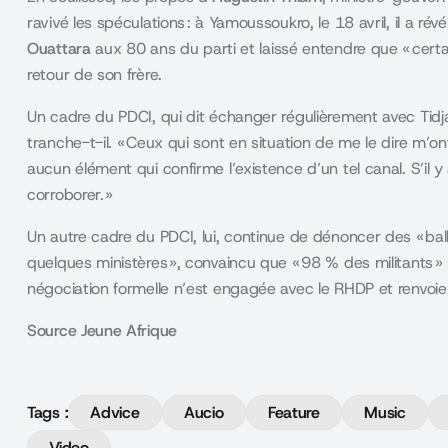
ravivé les spéculations : à Yamoussoukro, le 18 avril, il a rév
Ouattara
aux 80 ans du parti et laissé entendre que « certa
retour de son frère.
Un cadre du PDCI, qui dit échanger régulièrement avec Tidjane
tranche-t-il. « Ceux qui sont en situation de me le dire m’ont
aucun élément qui confirme l’existence d’un tel canal. S’il 
corroborer. »
Un autre cadre du PDCI, lui, continue de dénoncer des « bal
quelques ministères », convaincu que « 98 % des militants » r
négociation formelle n’est engagée avec le RHDP et renvoie c
Source Jeune Afrique
Tags :
Advice
Aucio
Feature
Music
Video