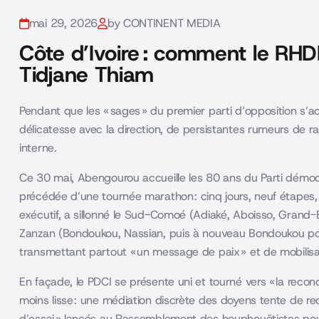
mai 29, 2026
by CONTINENT MEDIA
Côte d’Ivoire : comment le RHD
Tidjane Thiam
Pendant que les « sages » du premier parti d’opposition s’a
délicatesse avec la direction, de persistantes rumeurs de 
interne.
Ce 30 mai, Abengourou accueille les 80 ans du Parti démocr
précédée d’une tournée marathon : cinq jours, neuf étapes, 
exécutif, a sillonné le Sud-Comoé (Adiaké, Aboisso, Grand
Zanzan (Bondoukou, Nassian, puis à nouveau Bondoukou pou
transmettant partout « un message de paix » et de mobili
En façade, le PDCI se présente uni et tourné vers « la recon
moins lisse : une médiation discrète des doyens tente de rec
d’essai » lancés au Rassemblement des houphouëtistes pour