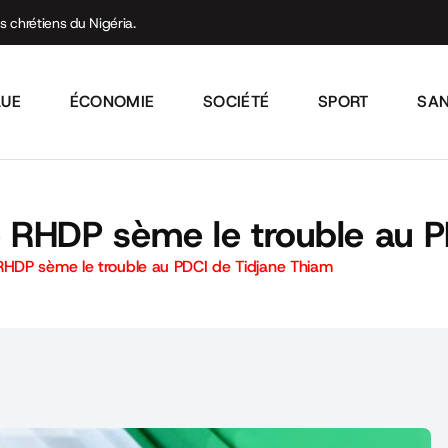
s chrétiens du Nigéria.
QUE
ÉCONOMIE
SOCIÉTÉ
SPORT
SA
e RHDP sème le trouble au 
 RHDP sème le trouble au PDCI de Tidjane Thiam