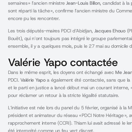
semaines » l’ancien ministre
Jean-Louis Billon
, candidat à la
sont réparti la tâche », confirme l’ancien ministre du Comm
encore pu les rencontrer.
Les trois députés-maires PDCI d’Abidjan,
Jacques Ehouo
(P
Bouët), qui n’ont toujours pas intégré le groupe parlementair
ensemble, il y a quelques mois, puis le 27 mai au domicile
Valérie Yapo contactée
Dans le même esprit, les doyens ont échangé avec
Me Jean
PDCI.
Valérie Yapo
a également été contactée, sans que la r
et le parti en justice
a lancé début mai un courant interne, « 
pour réclamer un retour à la stricte légalité statutaire.
L’initiative est née lors du panel du 5 février, organisé à la
président et animateur du réseau « PDCI Notre Héritage », av
rapprochement interne (CCRI). Thiam lui avait adressé le le
été interprété comme un feu vert discret.