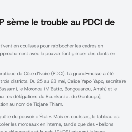
P sème le trouble au PDCI de
ctivent en coulisses pour rabibocher les cadres en
rapprochement avec le pouvoir font grincer des dents en
atique de Côte d’Ivoire (
PDCI
). La grand-messe a été
trois districts. Du 25 au 28 mai,
Calice Yapo Yapo
, secrétaire
-Bassam), le Moronou (M’Batto, Bongouanou, Arrah) et le
r les délégations du Bounkani et du Gontougo),
sation au nom de
Tidjane Thiam
.
quête du pouvoir d’État ». Mais en coulisses, le tableau est
oller les morceaux en interne, tandis que des « ballons
 la démocratie et la paix (
RHDP
) crispent la base.