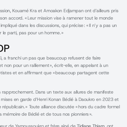
sion, Kouamé Kra et Amoakon Edjampan ont d’ailleurs pris
 son accord. « Leur mission vise à ramener tout le monde
mpliqué dans les discussions, qui précise : « Il n’y a pas un
r le parti, pas pour un homme. »
HDP
i
, a franchi un pas que beaucoup refusent de faire
 non pour un ralliement », écrit-elle, en appelant à un
ëtistes et en affirmant que « beaucoup partagent cette
un rapprochement. Dans un texte aux allures de manifeste
s mises en garde d’Henri Konan Bédié à Daoukro en 2023 et
e républicain. » Toute alliance discutée « hors du cadre formel
 mémoire de Bédié et de tous nos pionniers ».
neur de Yamoussoukro et frère aîné de
Tidjane Thiam
, ont