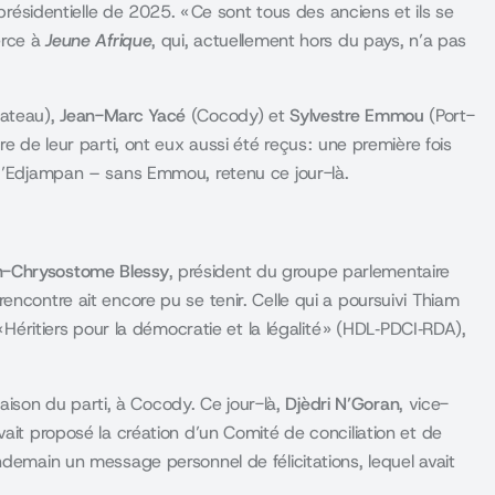
 présidentielle de 2025. « Ce sont tous des anciens et ils se
erce à
Jeune Afrique
, qui, actuellement hors du pays, n’a pas
lateau),
Jean-Marc Yacé
(Cocody) et
Sylvestre Emmou
(Port-
e de leur parti, ont eux aussi été reçus : une première fois
 d’Edjampan – sans Emmou, retenu ce jour-là.
-Chrysostome Blessy
, président du groupe parlementaire
encontre ait encore pu se tenir. Celle
qui a poursuivi Thiam
Héritiers pour la démocratie et la légalité » (HDL‑PDCI‑RDA),
 Maison du parti, à Cocody. Ce jour-là,
Djèdri N’Goran
, vice-
ait proposé la création d’un Comité de conciliation et de
ndemain un message personnel de félicitations, lequel avait