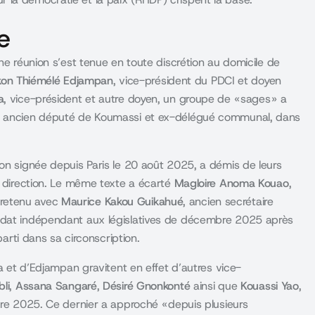
e
ne réunion s’est tenue en toute discrétion au domicile de
on Thiémélé Edjampan
, vice-président du PDCI et doyen
a
, vice-président et autre doyen, un groupe de « sages » a
, ancien député de Koumassi et ex-délégué communal, dans
ion signée depuis Paris le 20 août 2025, a démis de leurs
a direction. Le même texte a écarté
Magloire Anoma Kouao
,
tretenu avec
Maurice Kakou Guikahué
, ancien secrétaire
idat indépendant aux législatives de décembre 2025 après
parti dans sa circonscription.
ra et d’Edjampan gravitent en effet d’autres vice-
bli
,
Assana Sangaré
,
Désiré Gnonkonté
ainsi que
Kouassi
Yao
,
bre 2025. Ce dernier a approché « depuis plusieurs