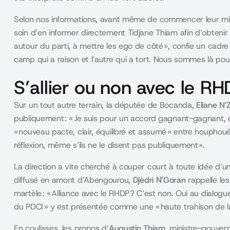
Selon nos informations, avant même de commencer leur mis
soin d’en informer directement Tidjane Thiam afin d’obtenir
autour du parti, à mettre les ego de côté », confie un cadre i
camp qui a raison et l’autre qui a tort. Nous sommes là pou
S’allier ou non avec le R
Sur un tout autre terrain, la députée de Bocanda,
Eliane N’Z
publiquement : « Je suis pour un accord gagnant-gagnant, et
« nouveau pacte, clair, équilibré et assumé » entre houphou
réflexion, même s’ils ne le disent pas publiquement ».
La direction a vite cherché à couper court à toute idée d’
diffusé en amont d’Abengourou,
Djèdri N’Goran
rappelle le
martèle : « Alliance avec le RHDP ? C’est non. Oui au dialogu
du PDCI » y est présentée comme une « haute trahison de la
En coulisses, les propos d’
Augustin Thiam
, ministre-gouver