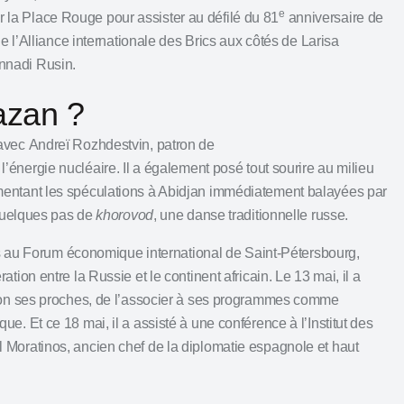
e
sur la Place Rouge pour assister au défilé du 81
anniversaire de
de l’Alliance internationale des Brics aux côtés de Larisa
nnadi Rusin.
azan ?
 avec
Andreï Rozhdestvin
, patron de
l’énergie nucléaire.
Il a également posé tout sourire au milieu
mentant les spéculations à Abidjan immédiatement balayées par
 quelques pas de
khorovod
, une danse traditionnelle russe.
res au Forum économique international de Saint‑Pétersbourg,
ion entre la Russie et le continent africain. Le 13 mai, il a
elon ses proches, de l’associer à ses programmes comme
. Et ce 18 mai, il a assisté à une conférence à l’Institut des
 Moratinos, ancien chef de la diplomatie espagnole et haut