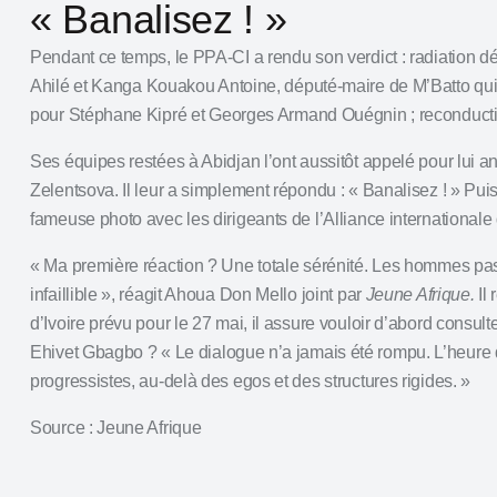
« Banalisez ! »
Pendant ce temps, le PPA‑CI a rendu son verdict : radiation dé
Ahilé
et
Kanga Kouakou Antoine
, député-maire de M’Batto qu
pour
Stéphane Kipré
et
Georges Armand Ouégnin
; reconduct
Ses équipes restées à Abidjan l’ont aussitôt appelé pour lui an
Zelentsova. Il leur a simplement répondu : « Banalisez ! » Puis
fameuse photo avec les dirigeants de l’Alliance internationale
« Ma première réaction ? Une totale sérénité. Les hommes passen
infaillible », réagit Ahoua Don Mello joint par
Jeune Afrique.
Il
d’Ivoire prévu pour le 27 mai, il assure vouloir d’abord consult
Ehivet Gbagbo ?
« Le dialogue n’a jamais été rompu. L’heure 
progressistes, au‑delà des egos et des structures rigides. »
Source : Jeune Afrique