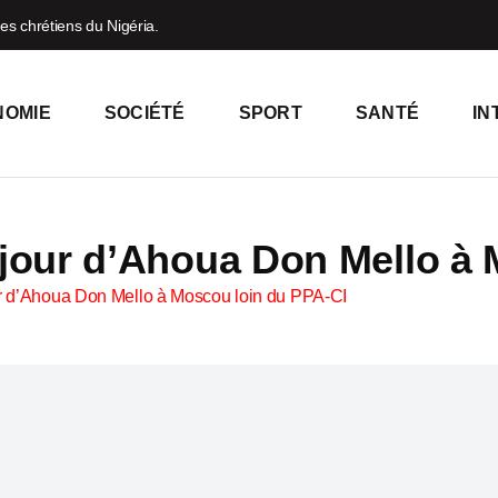
es chrétiens du Nigéria.
NOMIE
SOCIÉTÉ
SPORT
SANTÉ
IN
éjour d’Ahoua Don Mello à
ur d’Ahoua Don Mello à Moscou loin du PPA-CI