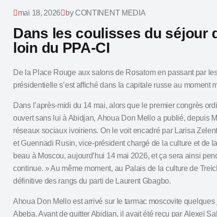
mai 18, 2026
by CONTINENT MEDIA
Dans les coulisses du séjour
loin du PPA-CI
De la Place Rouge aux salons de Rosatom en passant par les c
présidentielle s’est affiché dans la capitale russe au moment m
Dans l’après‑midi du 14 mai, alors que le premier congrès ordi
ouvert sans lui à Abidjan,
Ahoua Don Mello
a publié, depuis M
réseaux sociaux ivoiriens. On le voit encadré par
Larisa Zelen
et
Guennadi Rusin
, vice‑président chargé de la culture et de la
beau à Moscou, aujourd’hui 14 mai 2026, et ça sera ainsi pen
continue. » Au même moment, au Palais de la culture de Treich
définitive des rangs du parti de
Laurent Gbagbo
.
Ahoua Don Mello est arrivé sur le tarmac moscovite quelques jo
Abeba. Avant de quitter Abidjan, il avait été reçu par
Alexeï Sa