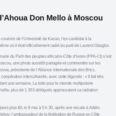
 d’Ahoua Don Mello à Moscou
ouloirs de l’Université de Kazan, l’ex-candidat à la
ême où il était officiellement radié du parti de Laurent Gbagbo.
naire du Parti des peuples africains-Côte d’Ivoire (PPA‑CI) s’est
oscou, une photo aussitôt partagée et commentée sur les
tsova
, présidente de l’Alliance internationale des Brics,
 coopération interculturelle, avec cette légende : « Il fait très
dant une semaine. La lutte pour le monde multipolaire
ville, plus de 1 353 délégués approuvaient sa radiation
urs plus tôt, le 8 mai à 5 h 30, après une escale à Addis-
ltykov
, l’ambassadeur de la fédération de Russie en Côte