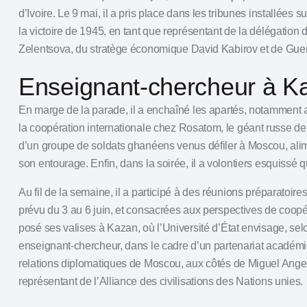
d’Ivoire. Le 9 mai, il a pris place dans les tribunes installées 
la victoire de 1945, en tant que représentant de la délégation 
Zelentsova, du stratège économique
David Kabirov
et de Gue
Enseignant‑chercheur à K
En marge de la parade, il a enchaîné les apartés, notamment
la coopération internationale chez
Rosatom, le géant russe de 
d’un groupe de soldats ghanéens venus défiler à Moscou, ali
son entourage. Enfin, dans la soirée, il a volontiers esquissé
Au fil de la semaine, il a participé à des réunions préparatoi
prévu du 3 au 6 juin, et consacrées aux perspectives de coopérat
posé ses valises à Kazan, où l’Université d’État envisage, s
enseignant‑chercheur, dans le cadre d’un partenariat académique
relations diplomatiques de Moscou, aux côtés de Miguel Angel
représentant de l’Alliance des civilisations des Nations unies.