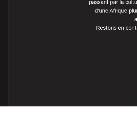
passant par la cultu
d'une Afrique plu
a
Restons en conta
Termes et Conditions
Politique de confidentialité