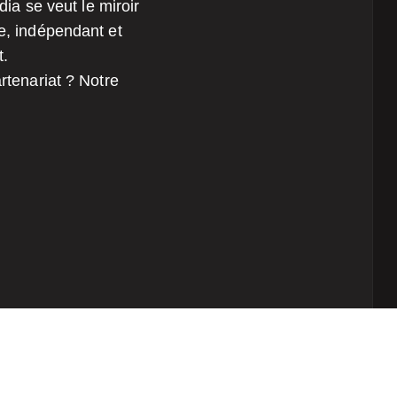
dia se veut le miroir
te, indépendant et
t.
rtenariat ? Notre
Copyright © 2026
Continent Media
All Right Reserved.